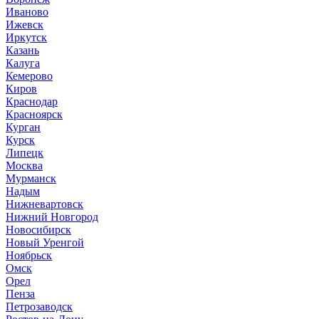
Иваново
Ижевск
Иркутск
Казань
Калуга
Кемерово
Киров
Краснодар
Красноярск
Курган
Курск
Липецк
Москва
Мурманск
Надым
Нижневартовск
Нижний Новгород
Новосибирск
Новый Уренгой
Ноябрьск
Омск
Орел
Пенза
Петрозаводск