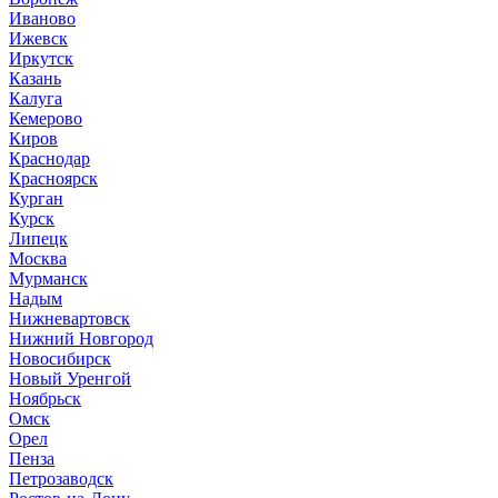
Иваново
Ижевск
Иркутск
Казань
Калуга
Кемерово
Киров
Краснодар
Красноярск
Курган
Курск
Липецк
Москва
Мурманск
Надым
Нижневартовск
Нижний Новгород
Новосибирск
Новый Уренгой
Ноябрьск
Омск
Орел
Пенза
Петрозаводск