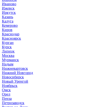
Иваново
Ижевск
Иркутск
Казань
Калуга
Кемерово
Киров
Краснодар
Красноярск
Курган
Курск
Липецк
Москва
Мурманск
Надым
Нижневартовск
Нижний Новгород
Новосибирск
Новый Уренгой
Ноябрьск
Омск
Орел
Пенза
Петрозаводск