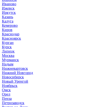
Иваново
Ижевск
Иркутск
Казань
Калуга
Кемерово
Киров
Краснодар
Красноярск
Курган
Курск
Липецк
Москва
Мурманск
Надым
Нижневартовск
Нижний Новгород
Новосибирск
Новый Уренгой
Ноябрьск
Омск
Орел
Пенза
Петрозаводск